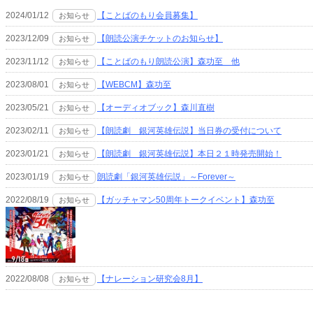
2024/01/12
【ことばのもり会員募集】
お知らせ
2023/12/09
【朗読公演チケットのお知らせ】
お知らせ
2023/11/12
【ことばのもり朗読公演】森功至 他
お知らせ
2023/08/01
【WEBCM】森功至
お知らせ
2023/05/21
【オーディオブック】森川直樹
お知らせ
2023/02/11
【朗読劇 銀河英雄伝説】当日券の受付について
お知らせ
2023/01/21
【朗読劇 銀河英雄伝説】本日２１時発売開始！
お知らせ
2023/01/19
朗読劇「銀河英雄伝説」～Forever～
お知らせ
2022/08/19
【ガッチャマン50周年トークイベント】森功至
お知らせ
2022/08/08
【ナレーション研究会8月】
お知らせ